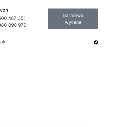
woń
Darmowa
500 487 351
wycena
880 890 970
takt