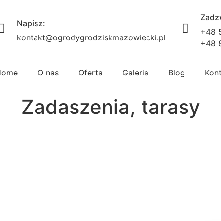
Zadz
Napisz:
+48 
kontakt@ogrodygrodziskmazowiecki.pl
+48 
Home
O nas
Oferta
Galeria
Blog
Kon
Zadaszenia, tarasy