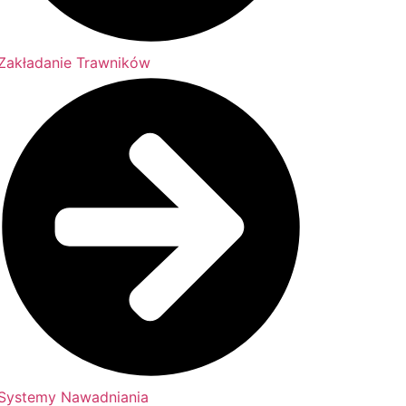
Zakładanie Trawników
Systemy Nawadniania