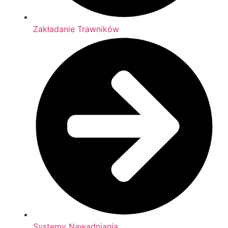
Zakładanie Trawników
Systemy Nawadniania